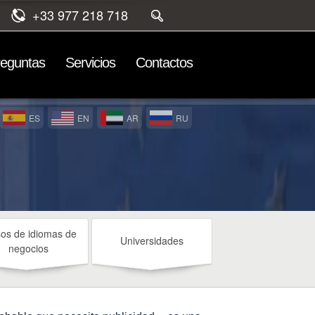
+33 977 218 718
reguntas
Servicios
Contactos
ES
EN
AR
RU
os de idiomas de
Universidades
negocios