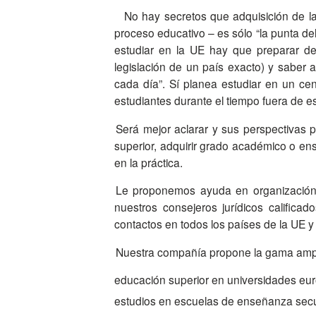
No hay secretos que adquisición de la
proceso educativo – es sólo “la punta de
estudiar en la UE hay que preparar de
legislación de un país exacto) y saber 
cada día”. Sí planea estudiar en un cen
estudiantes durante el tiempo fuera de es
Será mejor aclarar y sus perspectivas posibles de antemano – sí es posible encontrar trabajo en este país al graduarse de un centro docente
superior, adquirir grado académico o en
en la práctica.
Le proponemos ayuda en organización de sus estudios en el elegido país de la Unión Europea. Tendrá la experiencia de muchos años de
nuestros consejeros jurídicos califica
contactos en todos los países de la UE 
Nuestra compañía propone la gama ampli
educación superior en universidades eu
estudios en escuelas de enseñanza secu