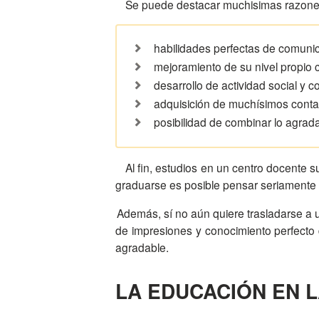
Se puede destacar muchisimas razones 
habilidades perfectas de comunic
mejoramiento de su nivel propio 
desarrollo de actividad social y c
adquisición de muchísimos contac
posibilidad de combinar lo agrada
Al fin, estudios en un centro docente su
graduarse es posible pensar seriamente 
Además, sí no aún quiere trasladarse a un otro país, “el documento” sobre sus estudios en el extranjero no será excedente por cierto. Y la multitud
de impresiones y conocimiento perfecto 
agradable.
LA EDUCACIÓN EN L