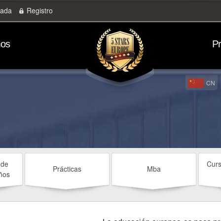
rada
Registro
mos
P
CN
 de
Curs
Prácticas
Mba
ños