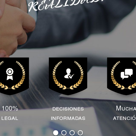
100%
decisiones
Much
legal
informadas
atenci