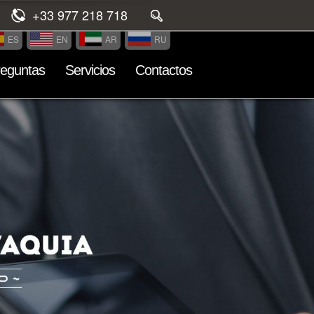
+33 977 218 718
ES
EN
AR
RU
reguntas
Servicios
Contactos