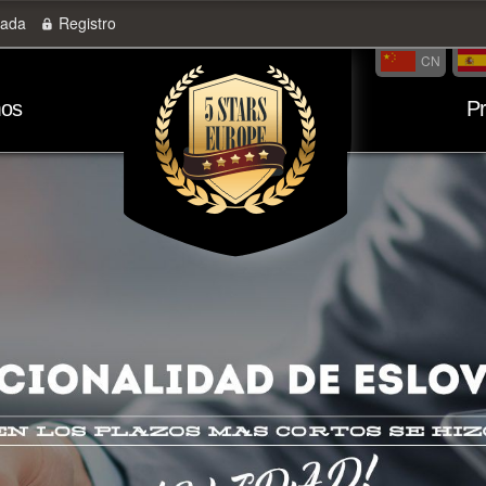
rada
Registro
CN
mos
P