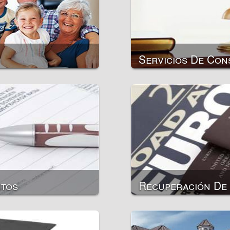
Seguro público
Seguro privado
Servicios De Con
ntos
Recuperación De
Pasaportes para viajar 
Pasaportes internos
sidencia
Registro / inscripción d