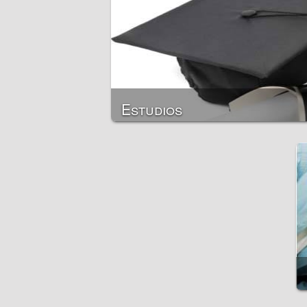
Permisos de conducción
Otros documentos personales
Documentación de las personas jurí
Estudios
Universidades
Cursos de idiomas de negocios
MBA
Prácticas
Campamentos de idiomas para niño
Escuelas secundarias