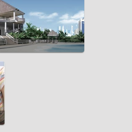
ón
sonales
ersonas jurídicas