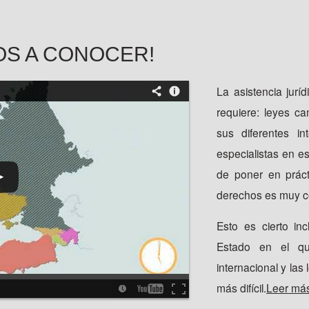
Asistencia social
Caridad
OS A CONOCER!
La asistencia jur
requiere: leyes c
sus diferentes in
especialistas en es
de poner en práct
derechos es muy 
Esto es cierto in
Estado en el q
internacional y las
más difícil.
Leer má