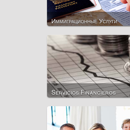
Иммиграционные Услуги
Ciudadanía
Segunda ciudadanía
Permisos de residencia
Residencia permanente
Inmigración de negocios
Apoyo en los trámites de visado
Servicios Financieros
Préstamos privados
Créditos empresariales
Servicios de contabilidad
Servicios de auditoría