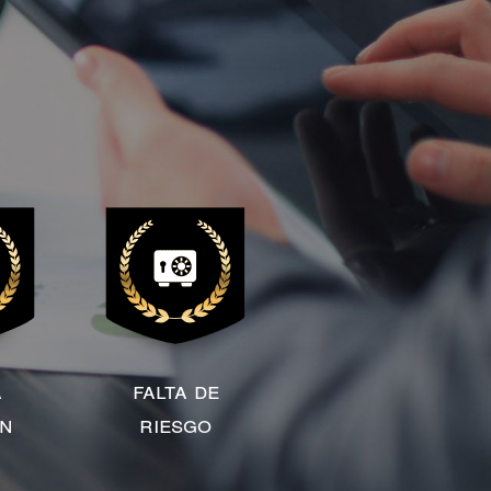
a
falta de
ón
riesgo