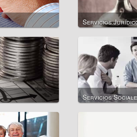
Servicios Jurídic
Aapertura de empresa
Representación de inte
Apertura de cuentas
Permisos para llevar a 
Registro de bienes inm
Registro de bienes mu
Servicios Social
Seguro comercial
Seguro bancario
Seguro de riesgos
Seguro de propiedad