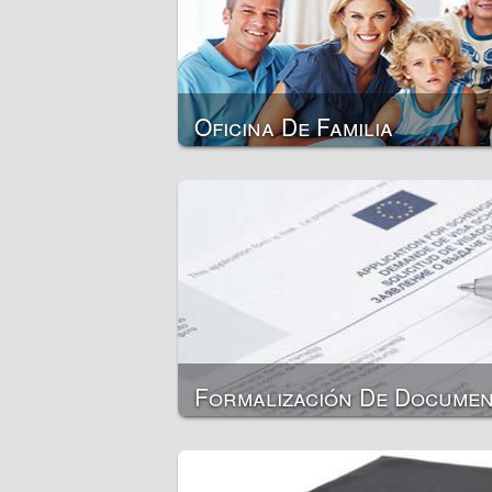
Asesoramiento financiero
Preparación precontractual
Oficina De Familia
Formalización De Docume
Pasaportes para viajar al extranjero
Pasaportes internos
Registro / inscripción del lugar de re