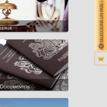
serje
 Documentos
al extranjero
el lugar de residencia