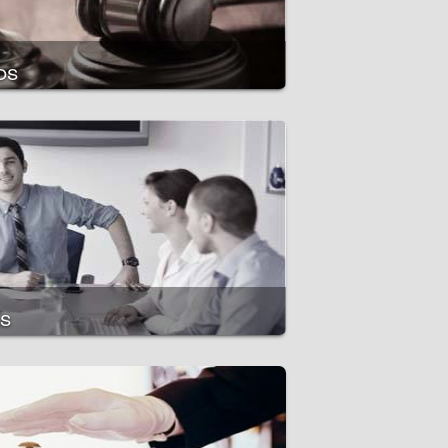
os
s
reses en el extranjero
cabo la actividad comercial
uebles
ebles
es