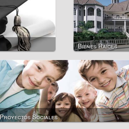
Permisos de conducci
Otros documentos per
dicas
Documentación de las p
Bienes Raíces
s
Proyectos Sociales
Eventos de caridad