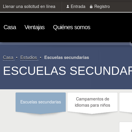
Llenar una solicitud en línea
Entrada
Registro
Сasa
Ventajas
Quiénes somos
Сasa
Estudios
Escuelas secundarias
ESCUELAS SECUNDA
Campamentos de
Escuelas secundarias
idiomas para niños