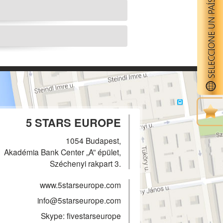
5 STARS EUROPE
1054 Budapest,
Akadémia Bank Center „A” épület,
Széchenyi rakpart 3.
www.5starseurope.com
info@5starseurope.com
Skype: fivestarseurope