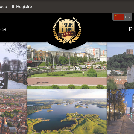
rada
Registro
CN
mos
P