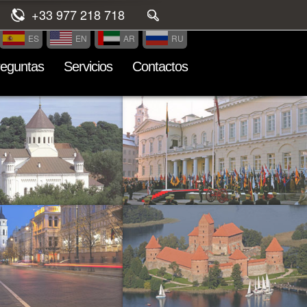
+33 977 218 718
ES
EN
AR
RU
reguntas
Servicios
Contactos