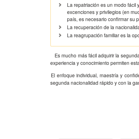
La repatriación es un modo fácil y
excenciones y privilegios (en m
país, es necesario confirmar su p
La recuperación de la nacionali
La reagrupación familiar es la op
Es mucho más fácil adquirir la segund
experiencia y conocimiento permiten est
El enfoque individual, maestría y confidencialidad es la base de nuestra colaboración con los clientes. Los que realmente necesiten adquirir la
segunda nacionalidad rápido y con la gar