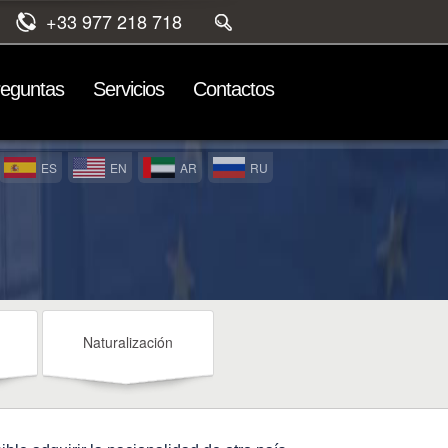
+33 977 218 718
reguntas
Servicios
Contactos
ES
EN
AR
RU
Naturalización