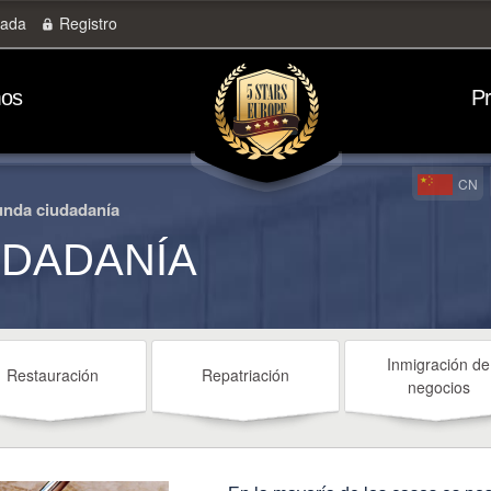
rada
Registro
mos
P
CN
nda ciudadanía
UDADANÍA
Inmigración de
Restauración
Repatriación
negocios