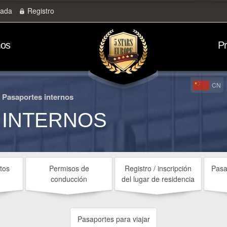
rada
Registro
mos
P
CN
Pasaportes internos
 INTERNOS
tos
Permisos de
Registro / inscripción
Pasa
conducción
del lugar de residencia
Pasaportes para viajar