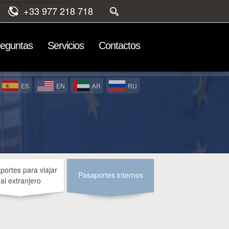
+33 977 218 718
reguntas
Servicios
Contactos
ES
EN
AR
RU
portes para viajar
Pasaportes internos
al extranjero