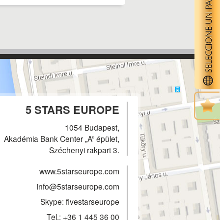
5 STARS EUROPE
1054 Budapest,
Akadémia Bank Center „A” épület,
Széchenyi rakpart 3.
www.5starseurope.com
info@5starseurope.com
Skype: fivestarseurope
Tel.:
+36 1 445 36 00