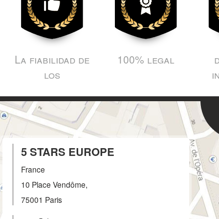
La fiabilidad de
100% legal
los
i
5 STARS EUROPE
France
10 Place Vendôme,
75001
Paris